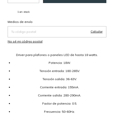
1
en stock
Cambiar CP
Entregas para el CP:
Medios de envío
Calcular
No sé mi código postal
Driver para plafones o paneles LED de hasta 18 watts.
Potencia: 18W.
Tensión entrada: 180-265V.
Tensión salida: 36-63V.
Corriente entrada: 155mA.
Corriente salida: 280-290mA.
Factor de potencia: 0.5.
Frecuencia: 50-60Hz.