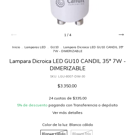
1
/
4
Inicio
.
Lamparas LED
.
GU10
.
Lampara Dicroica LED GU10 CANDIL 35°
7W - DIMERIZABLE
Lampara Dicroica LED GU10 CANDIL 35° 7W -
DIMERIZABLE
SKU:
LGU-8007-DIM-30
$3.350,00
24
cuotas de
$335,00
5% de descuento
pagando con Transferencia o depósito
Ver más detalles
Color de la luz:
Blanco cálido
Blanco cálido
Blanco frío