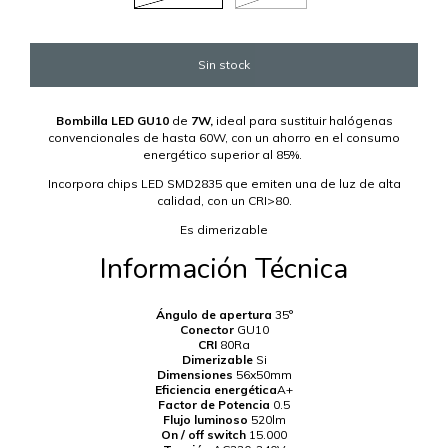
Bombilla LED GU10
de
7W,
ideal para sustituir halógenas
convencionales de hasta 60W, con un ahorro en el consumo
energético superior al 85%.
Incorpora chips LED SMD2835 que emiten una de luz de alta
calidad, con un CRI>80.
Es dimerizable
Información Técnica
Ángulo de apertura
35°
Conector
GU10
CRI
80Ra
Dimerizable
Si
Dimensiones
56x50mm
Eficiencia energética
A+
Factor de Potencia
0.5
Flujo luminoso
520lm
On / off switch
15.000