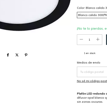
Color:
Blanco calido 
Blanco calido 3000°
¡No te lo pierdas, e
1
en stock
Entregas para el CP:
Medios de envío
No sé mi código post
Plafón LED redondo 
difusor opal blanco 
sin zonas oscuras.