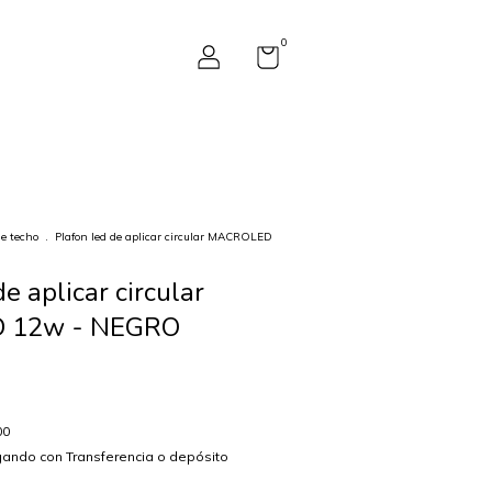
0
de techo
.
Plafon led de aplicar circular MACROLED
e aplicar circular
 12w - NEGRO
00
ando con Transferencia o depósito