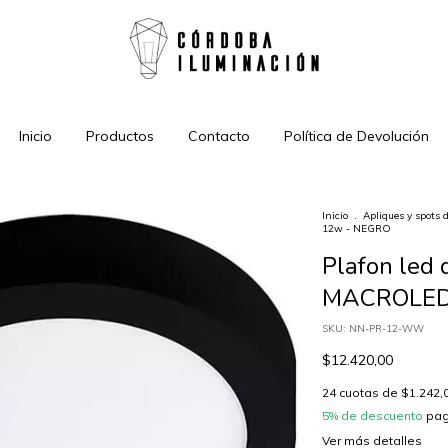
Inicio
Productos
Contacto
Política de Devolución
Inicio
.
Apliques y spots 
12w - NEGRO
Plafon led d
MACROLED
SKU:
NN-PR-12-WW
$12.420,00
24
cuotas de
$1.242,
5% de descuento
pag
Ver más detalles