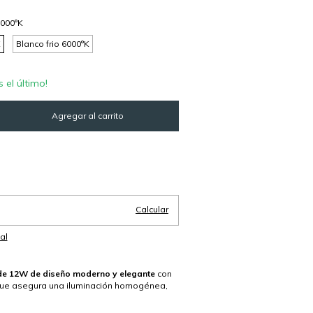
3000°K
K
Blanco frio 6000°K
s el último!
Cambiar CP
Calcular
al
de 12W de diseño moderno y elegante
con
que asegura una iluminación homogénea,