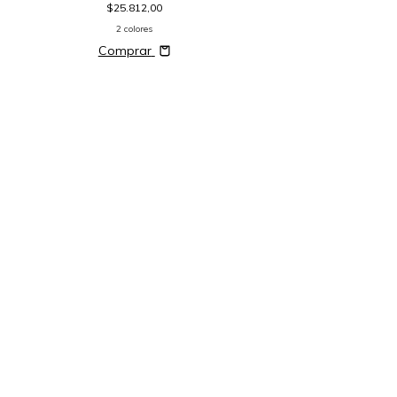
$25.812,00
2 colores
Comprar
Plafon led de aplicar 
MACROLED 18
$16.092,00
3 colores
Comprar