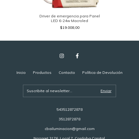
Driver de emergencia para Panel
LED 6-24w Macroled
$19.008,00
Inicio
Productos
Contacto
Política de Devolución
543512872878
3512872878
cbailuminacion@gmail.com
Nazaret 3176, Local 7, Cordoba Capital.