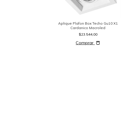
 led de aplicar circular
ROLED 12w - PLATIL
$17.820,00
2 colores
Aplique Plafon Box Techo Gu10 X1
Cardanico Macroled
$23.544,00
Comprar