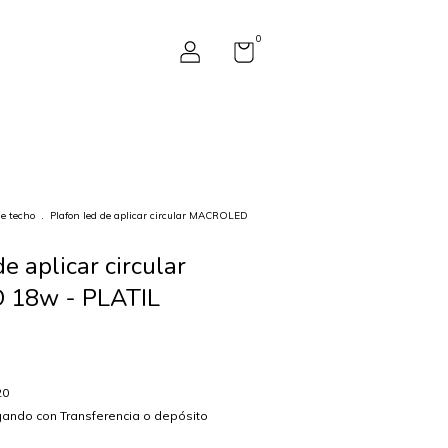
0
de techo
.
Plafon led de aplicar circular MACROLED
e aplicar circular
18w - PLATIL
20
ando con Transferencia o depósito