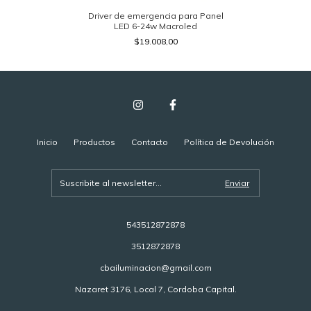
Driver de emergencia para Panel
LED 6-24w Macroled
$19.008,00
Inicio
Productos
Contacto
Política de Devolución
543512872878
3512872878
cbailuminacion@gmail.com
Nazaret 3176, Local 7, Cordoba Capital.