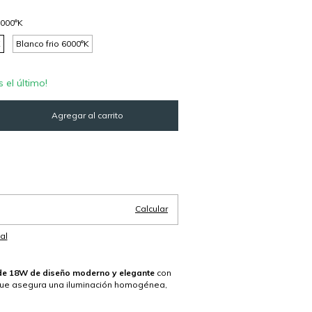
3000°K
K
Blanco frio 6000°K
s el último!
Cambiar CP
Calcular
al
de 18W de diseño moderno y elegante
con
que asegura una iluminación homogénea,