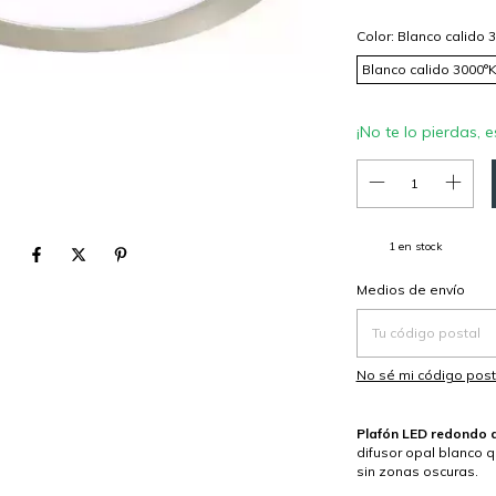
Color:
Blanco calido 
Blanco calido 3000°
¡No te lo pierdas, e
1
en stock
Entregas para el CP:
Medios de envío
No sé mi código post
Plafón LED redondo 
difusor opal blanco 
sin zonas oscuras.