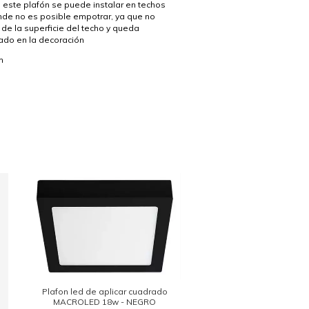
 este plafón se puede instalar en techos
de no es posible empotrar, ya que no
de la superficie del techo y queda
ado en la decoración
m
Plafon led de aplicar 
MACROLED 18w - PL
Plafon led de aplicar cuadrado
$25.812,00
MACROLED 18w - NEGRO