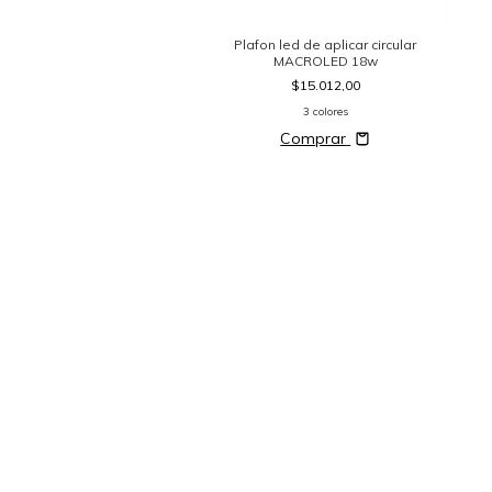
2 colores
Comprar
Plafon led de aplicar circular
MACROLED 18w
$15.012,00
3 colores
Comprar