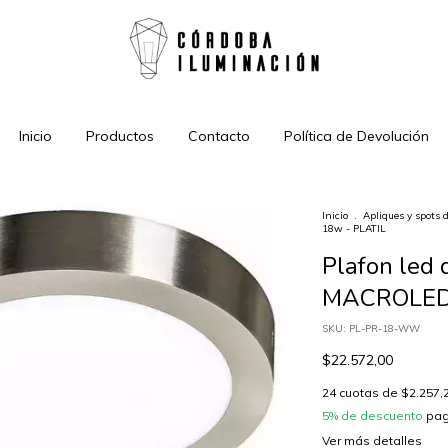
Inicio
Productos
Contacto
Política de Devolución
Inicio
.
Apliques y spots 
18w - PLATIL
Plafon led d
MACROLED 
SKU:
PL-PR-18-WW
$22.572,00
24
cuotas de
$2.257,
5% de descuento
pag
Ver más detalles