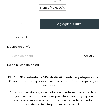
Blanco frio 6000°K
4
en stock
Cambiar CP
Entregas para el CP:
Medios de envío
Calcular
No sé mi código postal
Plafón LED cuadrado de 24W de diseño moderno y elegante
con
difusor opal blanco que asegura una iluminación homogénea, sin
zonas oscuras.
Por sus dimensiones, este plafón se puede instalar en techos
bajos o en zonas donde no es posible empotrar, ya que no
sobresale en exceso de la superficie del techo y queda
discretamente integrado en la decoración