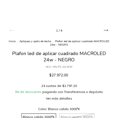
1
/
4
Inicio
.
Apliques y spots de techo
.
Plafon led de aplicar cuadrado MACROLED
24w - NEGRO
Plafon led de aplicar cuadrado MACROLED
24w - NEGRO
SKU:
NN-PC-24-WW
$27.972,00
24
cuotas de
$2.797,20
5% de descuento
pagando con Transferencia o depósito
Ver más detalles
Color:
Blanco calido 3000°K
Blanco calido 3000°K
Blanco neutro 4500°K