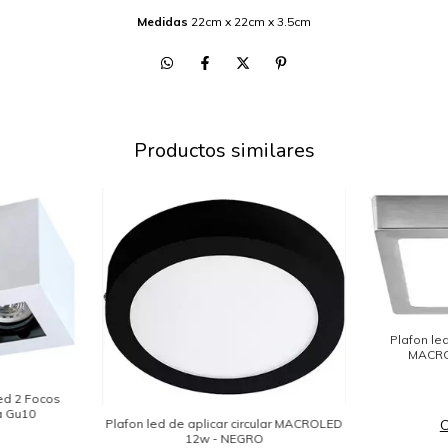
Medidas
22cm x 22cm x 3.5cm
Productos similares
Plafon le
MACRO
ed 2 Focos
a Gu10
Plafon led de aplicar circular MACROLED
12w - NEGRO